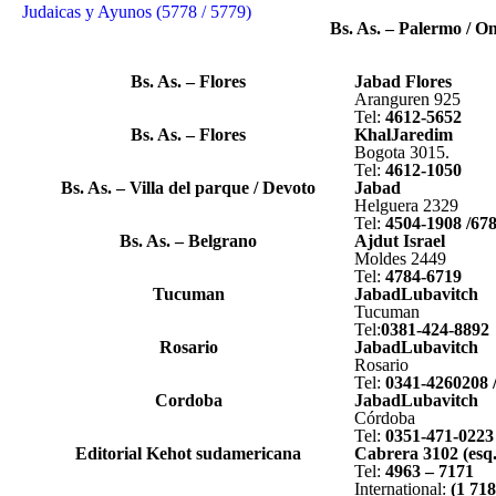
Judaicas y Ayunos (5778 / 5779)
Bs. As. – Palermo / On
Bs. As. – Flores
Jabad Flores
Aranguren 925
Tel:
4612-5652
Bs. As. – Flores
KhalJaredim
Bogota 3015.
Tel:
4612-1050
Bs. As. – Villa del parque / Devoto
Jabad
Helguera 2329
Tel:
4504-1908 /67
Bs. As. – Belgrano
Ajdut Israel
Moldes 2449
Tel:
4784-6719
Tucuman
JabadLubavitch
Tucuman
Tel:
0381-424-8892
Rosario
JabadLubavitch
Rosario
Tel:
0341-4260208 
Cordoba
JabadLubavitch
Córdoba
Tel:
0351-471-022
Editorial Kehot sudamericana
Cabrera 3102 (esq.
Tel:
4963 – 7171
International:
(1 718