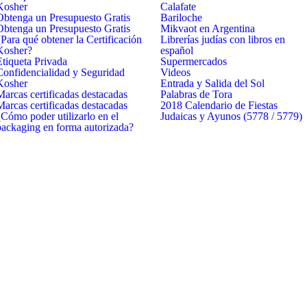
Kosher
Calafate
Obtenga un Presupuesto Gratis
Bariloche
Obtenga un Presupuesto Gratis
Mikvaot en Argentina
¿Para qué obtener la Certificación
Librerías judías con libros en
Kosher?
español
Etiqueta Privada
Supermercados
Confidencialidad y Seguridad
Videos
Kosher
Entrada y Salida del Sol
Marcas certificadas destacadas
Palabras de Tora
Marcas certificadas destacadas
2018 Calendario de Fiestas
¿Cómo poder utilizarlo en el
Judaicas y Ayunos (5778 / 5779)
packaging en forma autorizada?