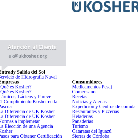
Entrady Salida del Sol
Servicio de Hidrografía Naval
Empresas
Consumidores
¿Qué es Kosher?
Medicamentos Pesaj
¿Qué es Kosher?
Comer sano
Cárnicos, Lácteos y Pareve
Recetas
El Cumplimiento Kosher en la
Noticias y Alertas
Pascua
Expedición y Centros de comida
La Diferencia de UK Kosher
Restaurantes y Pizzerias
La Diferencia de UK Kosher
Heladerias
Normas a implemetar
Panaderias
La Elección de una Agencia
Turismo
Kosher
Cataratas del Iguazú
Pasos para Obtener Certificación
Sierras de Córdoba